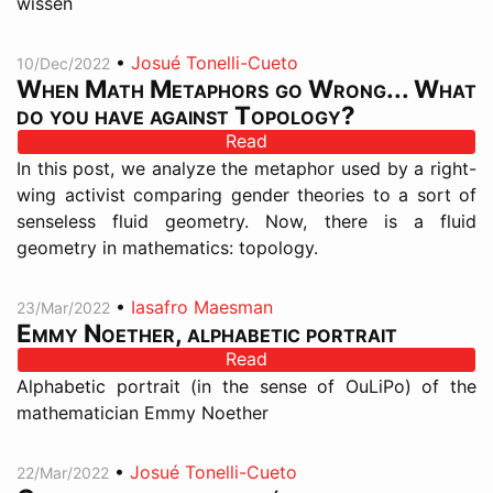
wissen
•
Josué Tonelli-Cueto
10/Dec/2022
When Math Metaphors go Wrong... What
do you have against Topology?
Read
In this post, we analyze the metaphor used by a right-
wing activist comparing gender theories to a sort of
senseless fluid geometry. Now, there is a fluid
geometry in mathematics: topology.
•
Iasafro Maesman
23/Mar/2022
Emmy Noether, alphabetic portrait
Read
Alphabetic portrait (in the sense of OuLiPo) of the
mathematician Emmy Noether
•
Josué Tonelli-Cueto
22/Mar/2022