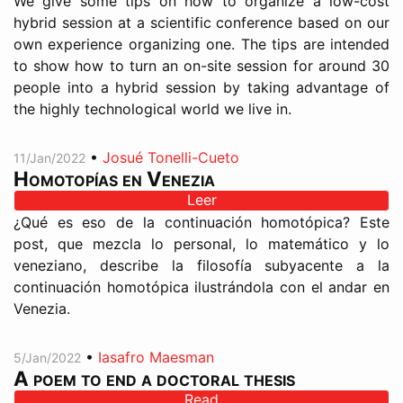
We give some tips on how to organize a low-cost
hybrid session at a scientific conference based on our
own experience organizing one. The tips are intended
to show how to turn an on-site session for around 30
people into a hybrid session by taking advantage of
the highly technological world we live in.
•
Josué Tonelli-Cueto
11/Jan/2022
Homotopías en Venezia
Leer
¿Qué es eso de la continuación homotópica? Este
post, que mezcla lo personal, lo matemático y lo
veneziano, describe la filosofía subyacente a la
continuación homotópica ilustrándola con el andar en
Venezia.
•
Iasafro Maesman
5/Jan/2022
A poem to end a doctoral thesis
Read