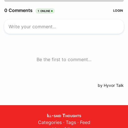
Ill-said Thoughts
Categories
·
Tags
·
Feed