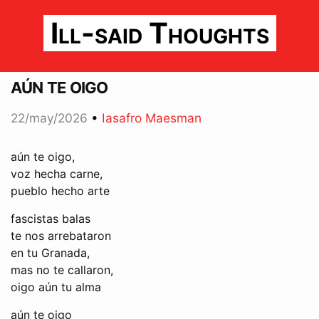
Ill-said Thoughts
aún te oigo
22/may/2026
•
Iasafro Maesman
aún te oigo,
voz hecha carne,
pueblo hecho arte
fascistas balas
te nos arrebataron
en tu Granada,
mas no te callaron,
oigo aún tu alma
aún te oigo